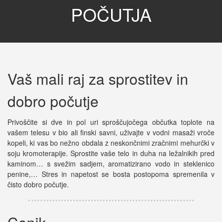
POČUTJA
Vaš mali raj za sprostitev in
dobro počutje
Privoščite si dve in pol uri sproščujočega občutka toplote na
vašem telesu v bio ali finski savni, uživajte v vodni masaži vroče
kopeli, ki vas bo nežno obdala z neskončnimi zračnimi mehurčki v
soju kromoterapije. Sprostite vaše telo in duha na ležalnikih pred
kaminom… s svežim sadjem, aromatizirano vodo in steklenico
penine,… Stres in napetost se bosta postopoma spremenila v
čisto dobro počutje.